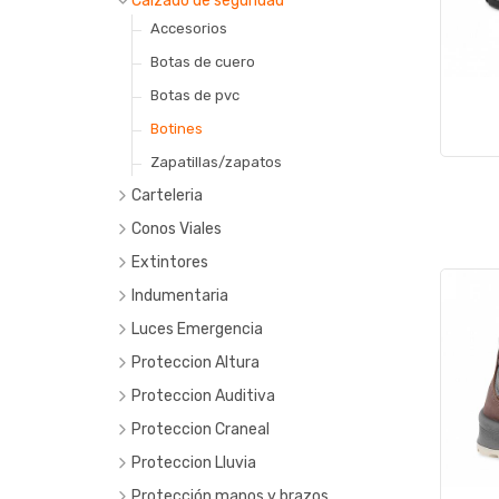
Calzado de seguridad
Accesorios
Botas de cuero
Botas de pvc
Botines
Zapatillas/zapatos
Carteleria
22 x 28
Conos Viales
40 x 45
Extintores
50 X 70
Indumentaria
Buzos
Luces Emergencia
Camisas
Proteccion Altura
Camperas
Arneses
Proteccion Auditiva
Chalecos
Cabos
Casco
Proteccion Craneal
Chombas
Eslingas
Endourales
Proteccion Lluvia
Descarne
Vincha
Protección manos y brazos