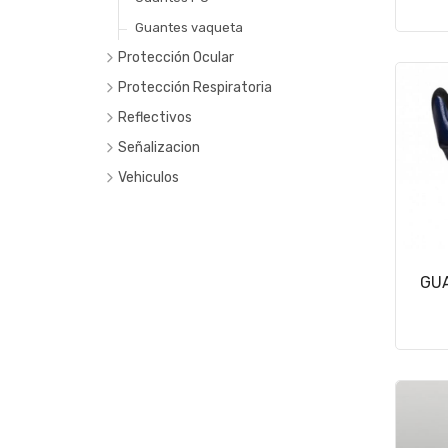
Guantes vaqueta
Protección Ocular
Antiparras
Protección Respiratoria
Faciales
Cartuchos y filtros
Reflectivos
Lentes
Protección Descartable
Señalizacion
Protección Reutilizable
Vehiculos
GUA