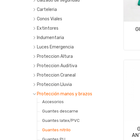
Calzado de seguridad
Accesorios
Carteleria
Botas de cuero
22 x 28
Conos Viales
Botas de pvc
40 x 45
Extintores
G
Botines
50 X 70
Indumentaria
Zapatillas/zapatos
Buzos
Luces Emergencia
Camisas
Proteccion Altura
Camperas
Arneses
Proteccion Auditiva
Chalecos
Cabos
Casco
Proteccion Craneal
Chombas
Eslingas
Endourales
Proteccion Lluvia
Descarne
Vincha
Protección manos y brazos
Gorras
Accesorios
Mamelucos
Guantes descarne
Pantalones
Guantes latex/PVC
G
Remeras
Guantes nitrilo
AN
Varios
Guantes PU