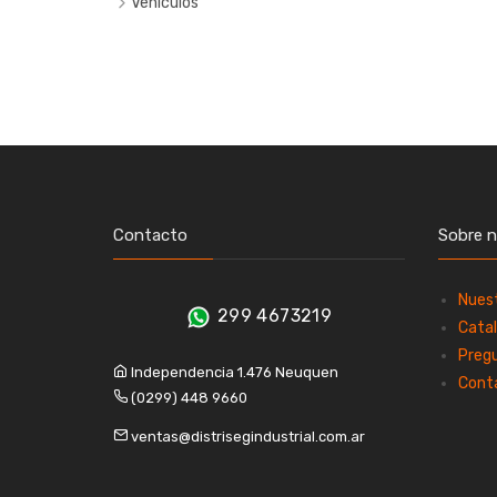
Vehiculos
Guantes vaqueta
Contacto
Sobre 
Nues
299 4673219
Catal
Preg
Independencia 1.476 Neuquen
Cont
(0299) 448 9660
ventas@distrisegindustrial.com.ar