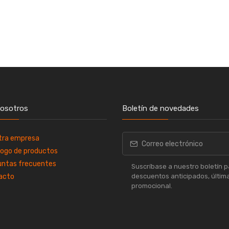
nosotros
Boletín de novedades
tra empresa
ogo de productos
untas frecuentes
Suscríbase a nuestro boletín pa
acto
descuentos anticipados, última
promocional.