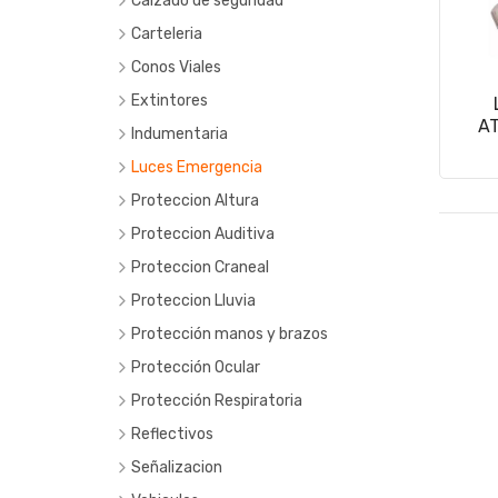
Calzado de seguridad
Accesorios
Carteleria
Botas de cuero
22 x 28
Conos Viales
Botas de pvc
40 x 45
Extintores
AT
Botines
50 X 70
Indumentaria
Zapatillas/zapatos
Buzos
Luces Emergencia
Camisas
Proteccion Altura
Camperas
Arneses
Proteccion Auditiva
Chalecos
Cabos
Casco
Proteccion Craneal
Chombas
Eslingas
Endourales
Proteccion Lluvia
Descarne
Vincha
Protección manos y brazos
Gorras
Accesorios
Protección Ocular
Mamelucos
Guantes descarne
Antiparras
Protección Respiratoria
Pantalones
Guantes latex/PVC
Faciales
Cartuchos y filtros
Reflectivos
Remeras
Guantes nitrilo
Lentes
Protección Descartable
Señalizacion
Varios
Guantes PU
Protección Reutilizable